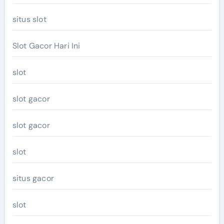
situs slot
Slot Gacor Hari Ini
slot
slot gacor
slot gacor
slot
situs gacor
slot