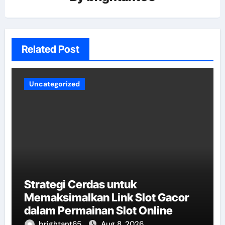
Related Post
Uncategorized
Strategi Cerdas untuk
Memaksimalkan Link Slot Gacor
dalam Permainan Slot Online
brightant65
Aug 8, 2026