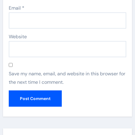
Email
*
Website
Save my name, email, and website in this browser for
the next time I comment.