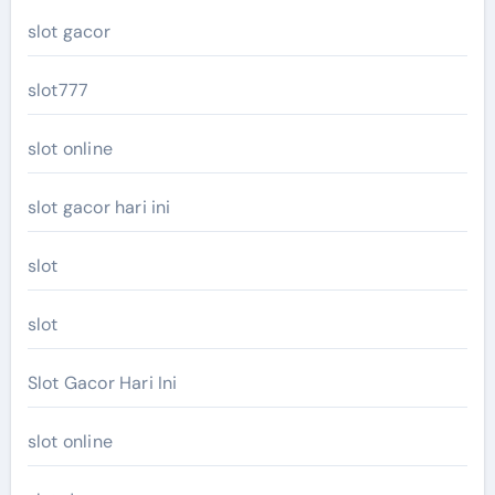
slot gacor
slot777
slot online
slot gacor hari ini
slot
slot
Slot Gacor Hari Ini
slot online