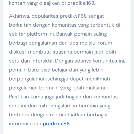
konten yang disajikan di prediksi168.
Akhirnya, popularitas prediksi168 sangat
berkaitan dengan komunitas yang terbentuk di
sekitar platform ini. Banyak pemain saling
berbagi pengalaman dan tips melalui forum
diskusi, membuat suasana bermain jadi lebih
seru dan interaktif. Dengan adanya komunitas ini,
pemain baru bisa belajar dari yang lebih
berpengalaman sehingga dapat menikmati
pengalaman bermain yang lebih maksimal.
Pastikan kamu juga jadi bagian dari komunitas
seru ini dan raih pengalaman bermain yang
berbeda dengan memanfaatkan berbagai
informasi dari
prediksi168
.