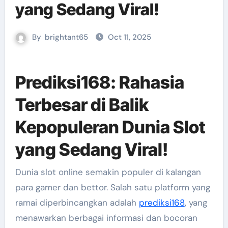
yang Sedang Viral!
By
brightant65
Oct 11, 2025
Prediksi168: Rahasia
Terbesar di Balik
Kepopuleran Dunia Slot
yang Sedang Viral!
Dunia slot online semakin populer di kalangan
para gamer dan bettor. Salah satu platform yang
ramai diperbincangkan adalah
prediksi168
, yang
menawarkan berbagai informasi dan bocoran