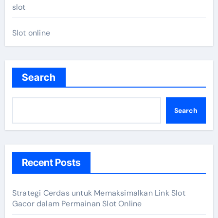
slot
Slot online
Search
Search
Recent Posts
Strategi Cerdas untuk Memaksimalkan Link Slot
Gacor dalam Permainan Slot Online