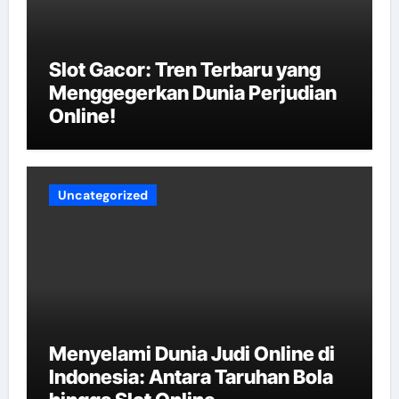
Slot Gacor: Tren Terbaru yang
Menggegerkan Dunia Perjudian
Online!
Uncategorized
Menyelami Dunia Judi Online di
Indonesia: Antara Taruhan Bola