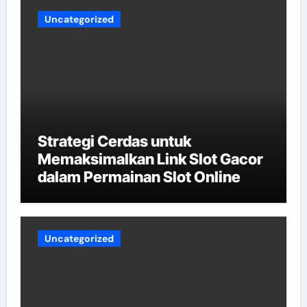
Uncategorized
Strategi Cerdas untuk
Memaksimalkan Link Slot Gacor
dalam Permainan Slot Online
Uncategorized