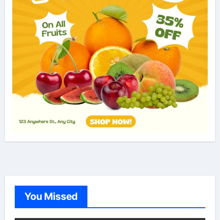
You Missed