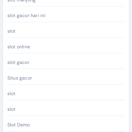
slot gacor hari ini
slot
slot online
slot gacor
Situs gacor
slot
slot
Slot Demo