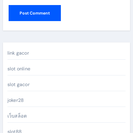
link gacor
slot online
slot gacor
joker28
เว็บสล็อต
slot88