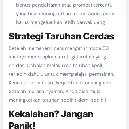
bonus pendaftaran atau promosi tertentu
yang bisa meningkatkan modal Anda tanpa
harus mengeluarkan lebih banyak uang.
Strategi Taruhan Cerdas
Setelah memahami cara mengatur modal50,
saatnya menerapkan strategi taruhan yang
cerdas. Cobalah melakukan taruhan kecil
terlebih dahulu untuk mempelajari permainan.
Kenali pola dan cara kerja fitur-fitur yang ada.
Setelah merasa nyaman, Anda bisa mulai
meningkatkan taruhan sedikit demi sedikit.
Kekalahan? Jangan
Panik!