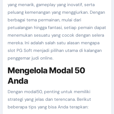
yang menarik, gameplay yang inovatif, serta
peluang kemenangan yang menggiurkan. Dengan
berbagai tema permainan, mulai dari
petualangan hingga fantasi, setiap pemain dapat
menemukan sesuatu yang cocok dengan selera
mereka. Ini adalah salah satu alasan mengapa
slot PG Soft menjadi pilihan utama di kalangan
penggemar judi online.
Mengelola Modal 50
Anda
Dengan modal50, penting untuk memiliki
strategi yang jelas dan terencana. Berikut
beberapa tips yang bisa Anda terapkan: