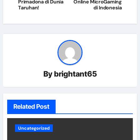
Primadona di Dunia
Online MicroGaming
Taruhan!
di Indonesia
By
brightant65
Related Post
Uncategorized