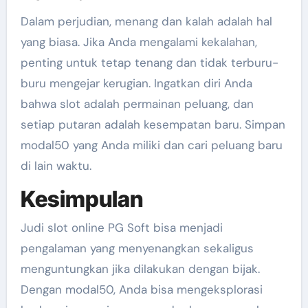
Dalam perjudian, menang dan kalah adalah hal
yang biasa. Jika Anda mengalami kekalahan,
penting untuk tetap tenang dan tidak terburu-
buru mengejar kerugian. Ingatkan diri Anda
bahwa slot adalah permainan peluang, dan
setiap putaran adalah kesempatan baru. Simpan
modal50 yang Anda miliki dan cari peluang baru
di lain waktu.
Kesimpulan
Judi slot online PG Soft bisa menjadi
pengalaman yang menyenangkan sekaligus
menguntungkan jika dilakukan dengan bijak.
Dengan modal50, Anda bisa mengeksplorasi