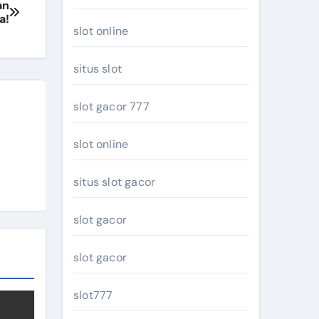
an
a!
slot online
situs slot
slot gacor 777
slot online
situs slot gacor
slot gacor
slot gacor
slot777