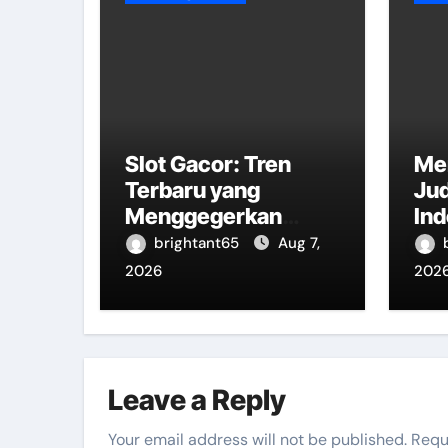
Slot Gacor: Tren
Me
Terbaru yang
Jud
Menggegerkan
Ind
Dunia Perjudian
Tar
brightant65
Aug 7,
Online!
Slo
2026
202
Leave a Reply
Your email address will not be published.
Requ