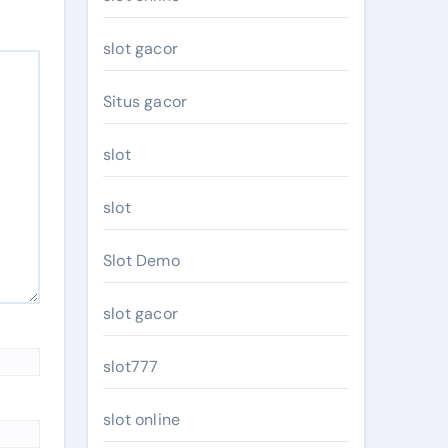
slot gacor
Situs gacor
slot
slot
Slot Demo
slot gacor
slot777
slot online