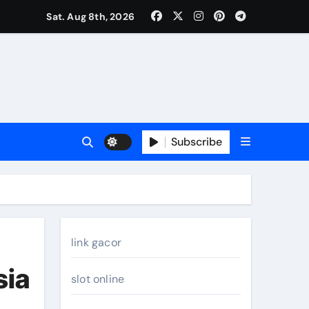
Sat. Aug 8th, 2026
Subscribe
link gacor
sia
slot online