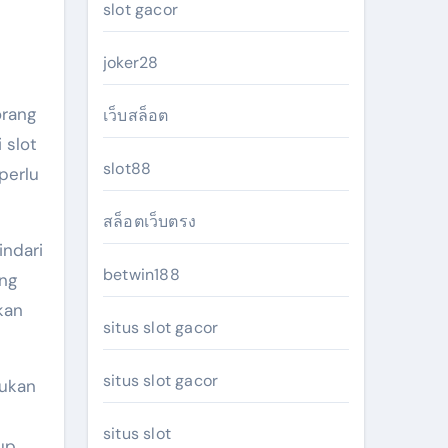
slot gacor
joker28
orang
เว็บสล็อต
 slot
slot88
perlu
สล็อตเว็บตรง
indari
betwin188
ang
kan
situs slot gacor
situs slot gacor
kukan
situs slot
up