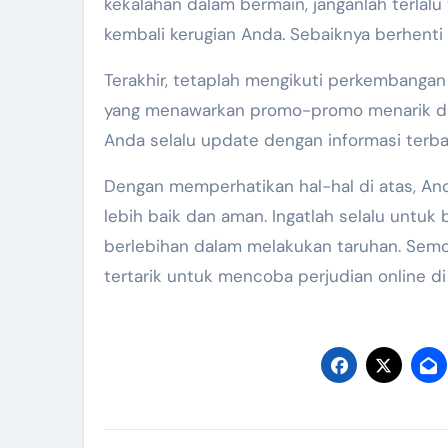
kekalahan dalam bermain, janganlah terla
kembali kerugian Anda. Sebaiknya berhenti
Terakhir, tetaplah mengikuti perkembangan d
yang menawarkan promo-promo menarik da
Anda selalu update dengan informasi terba
Dengan memperhatikan hal-hal di atas, An
lebih baik dan aman. Ingatlah selalu untuk
berlebihan dalam melakukan taruhan. Semo
tertarik untuk mencoba perjudian online d