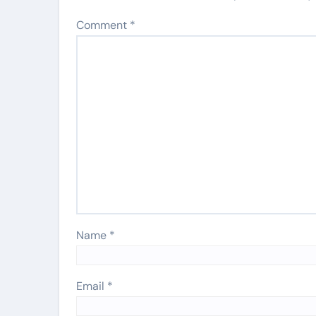
Comment
*
Name
*
Email
*