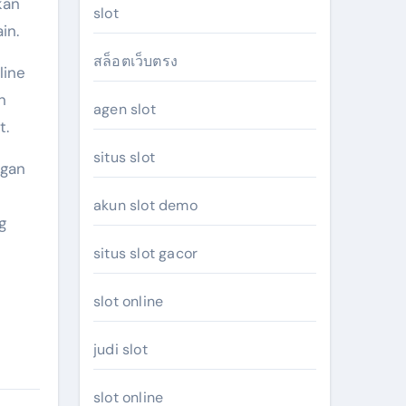
kan
slot
in.
สล็อตเว็บตรง
line
n
agen slot
t.
situs slot
ngan
akun slot demo
g
situs slot gacor
slot online
judi slot
slot online