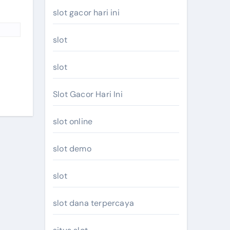
slot gacor hari ini
slot
slot
Slot Gacor Hari Ini
slot online
slot demo
slot
slot dana terpercaya