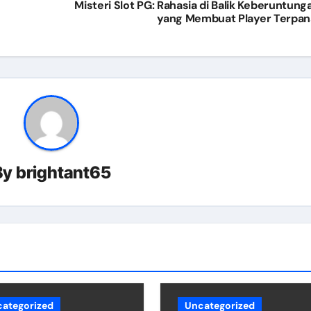
Misteri Slot PG: Rahasia di Balik Keberuntung
yang Membuat Player Terpan
By
brightant65
ategorized
Uncategorized